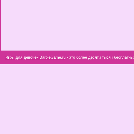
Игры для девочек BarbieGame.ru
- это более десяти тысяч бесплатны