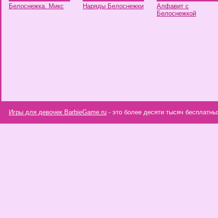
Белоснежка. Микс
Наряды Белоснежки
Алфавит с
Белоснежкой
Игры для девочек BarbieGame.ru
- это более десяти тысяч бесплатны