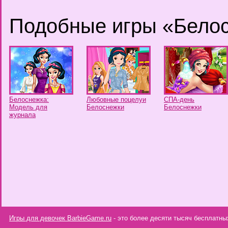
Подобные игры «Бело
Белоснежка:
Любовные поцелуи
СПА-день
Модель для
Белоснежки
Белоснежки
журнала
Игры для девочек BarbieGame.ru
- это более десяти тысяч бесплатны