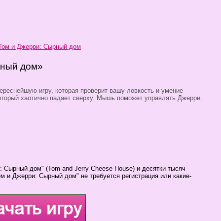
Том и Джерри: Сырный дом
рный дом»
ереснейшую игру, которая проверит вашу ловкость и умение
который хаотично падает сверху. Мышь поможет управлять Джерри.
: Сырный дом" (Tom and Jerry Cheese House) и десятки тысяч
ом и Джерри: Сырный дом" не требуется регистрация или какие-