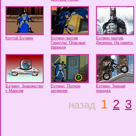
Крутой Бэтмен
Бэтмен против
Бэтмен против
Гориллы: Опасные
Джокера: На память
баррели
Бэтмен: Знакомство
Бэтмен: Полное
Бэтмен: Темная
с Марсом
затмение
поездка
1
2
3
назад