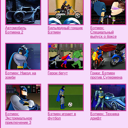
Автомобиль
Бильярдный гонщик
Бэтмен:
Бэтмена 2
Бэтмен
Специальный
выпуск о боксе
Бэтмен: Наезд на
Герои бегут
Гонки: Бэтмен
зомби
против Супермена
Бэтмен:
Бэтмен играет в
Бэтмен: Техника
Экстремальное
футбол
дрифт
приключение 3