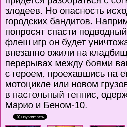
придется разобраться с со
злодеев. Но опасность исхо
городских бандитов. Напри
попросят спасти подводный 
флеш игр он будет уничтож
внезапно ожили на кладбищ
перерывах между боями вам
с героем, проехавшись на е
мотоцикле или новом грузо
в настольный теннис, одер
Марио и Беном-10.