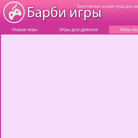
Бесплатные онлайн игры для д
Новые игры
Игры для девочек
Игры му