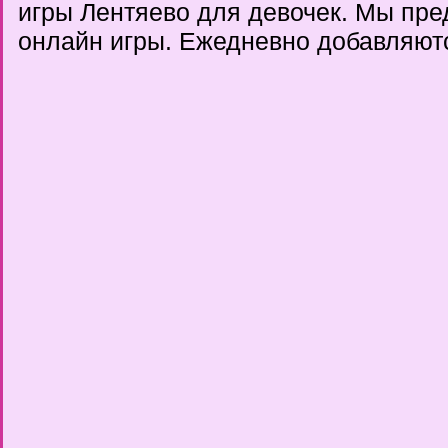
игры Лентяево для девочек. Мы пре
онлайн игры. Ежедневно добавляют