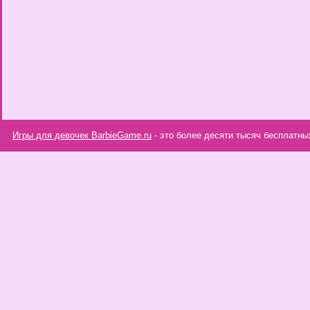
Игры для девочек BarbieGame.ru
- это более десяти тысяч бесплатны