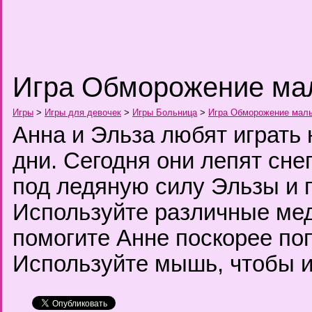
Игра Обморожение м
Игры
>
Игры для девочек
>
Игры Больница
>
Игра Обморожение мал
Анна и Эльза любят играть
дни. Сегодня они лепят сне
под ледяную силу Эльзы и 
Используйте различные ме
помогите Анне поскорее по
Используйте мышь, чтобы и