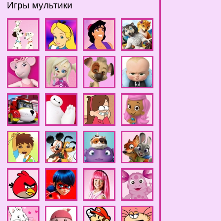
Игры мультики