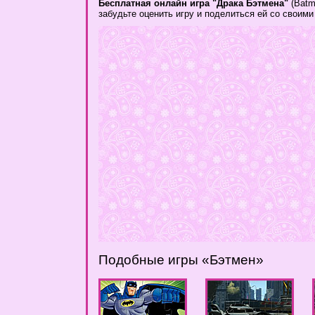
Бесплатная онлайн игра "Драка Бэтмена"
(Batm
забудьте оценить игру и поделиться ей со своим
Подобные игры «Бэтмен»