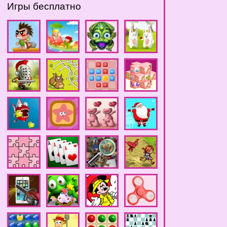
Игры бесплатно