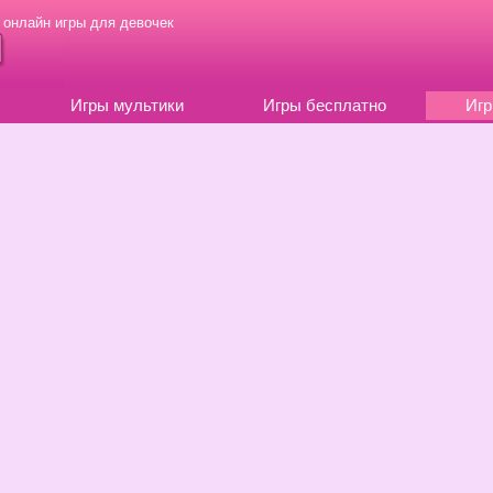
 онлайн игры для девочек
Игры мультики
Игры бесплатно
Игр