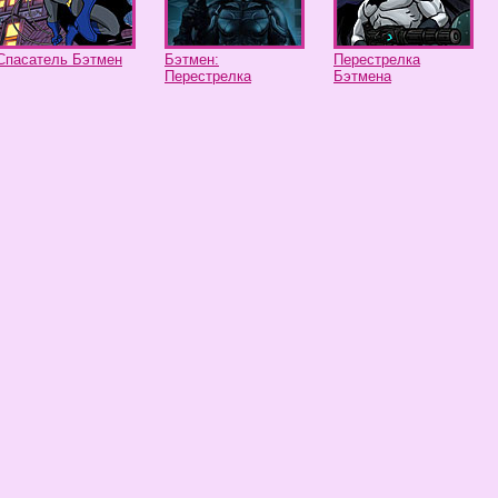
Спасатель Бэтмен
Бэтмен:
Перестрелка
Перестрелка
Бэтмена