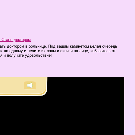
а Стань доктором
тать доктором в больнице. Под вашим кабинетом целая очередь
 по одному и лечите их раны и синяки на лице, избавьтесь от
я и получите удовольствие!