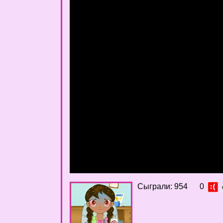
Сыграли: 954
0