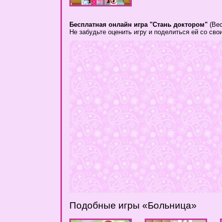
Бесплатная онлайн игра "Стань доктором"
(Bec
Не забудьте оценить игру и поделиться ей со св
Подобные игры «Больница»