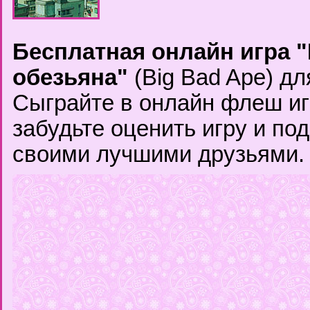
Бесплатная онлайн игра 
обезьяна"
(Big Bad Ape) дл
Сыграйте в онлайн флеш иг
забудьте оценить игру и по
своими лучшими друзьями.