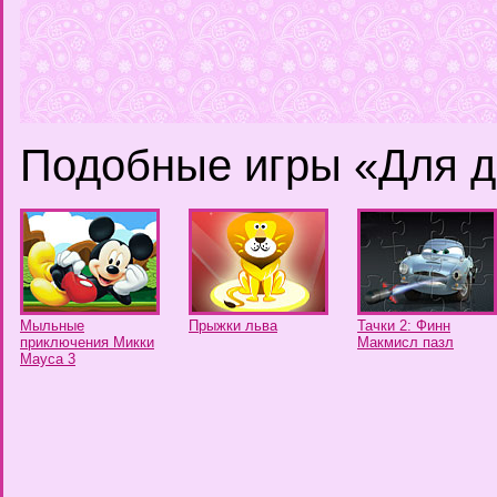
Подобные игры «Для д
Мыльные
Прыжки льва
Тачки 2: Финн
приключения Микки
Макмисл пазл
Мауса 3