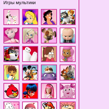
Игры мультики