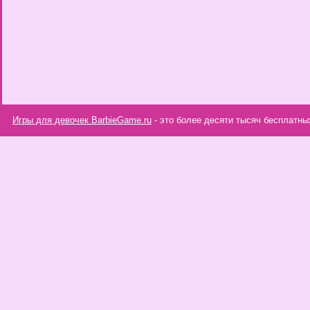
Игры для девочек BarbieGame.ru
- это более десяти тысяч бесплатны