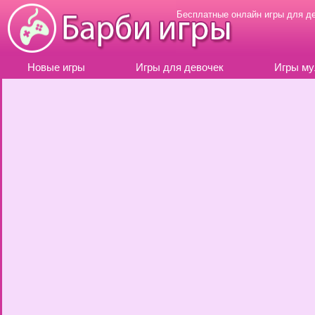
Бесплатные онлайн игры для д
Новые игры
Игры для девочек
Игры му