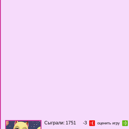
Сыграли: 1751
-3
оценить игру