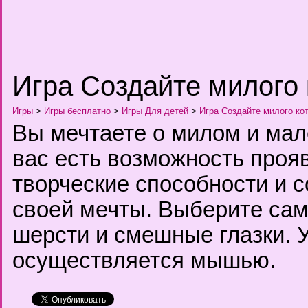
Игра Создайте милого 
Игры
>
Игры бесплатно
>
Игры Для детей
>
Игра Создайте милого ко
Вы мечтаете о милом и мал
вас есть возможность проя
творческие способности и с
своей мечты. Выберите сам
шерсти и смешные глазки. 
осуществляется мышью.