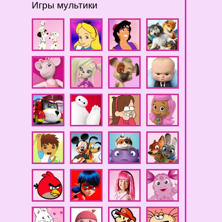
Игры мультики