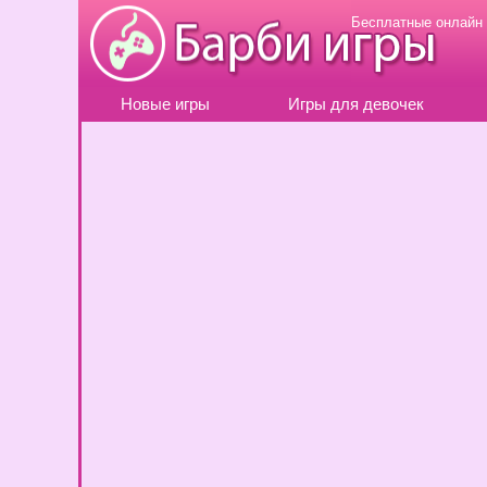
Бесплатные онлайн 
Новые игры
Игры для девочек