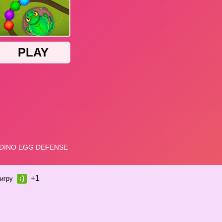
+1
игру