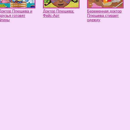
Доктор Плюшева и
Доктор Плюшева:
Беременная доктор
друзья готовят
Фейс-Арт
Плюшева стирает
блины
одежду