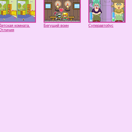
Детская комната.
Бегущий воин
Суперавтобус
Отличия