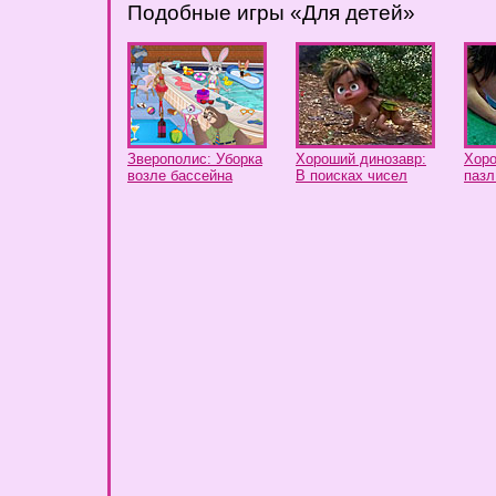
Подобные игры «Для детей»
Зверополис: Уборка
Хороший динозавр:
Хоро
возле бассейна
В поисках чисел
пазл