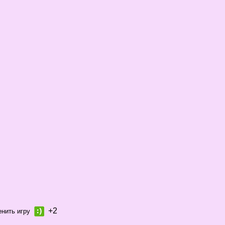
+2
енить игру