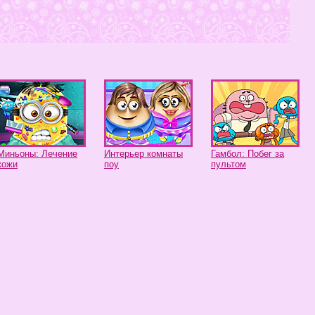
Миньоны: Лечение
Интерьер комнаты
Гамбол: Побег за
кожи
поу
пультом