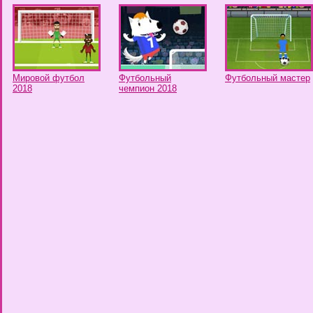
Мировой футбол
Футбольный
Футбольный мастер
2018
чемпион 2018