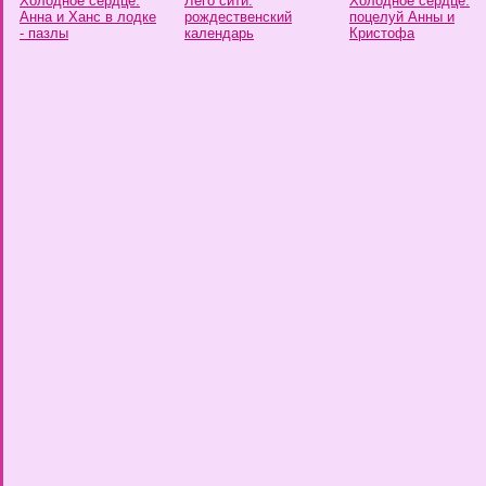
Холодное сердце:
Лего сити:
Холодное сердце:
Анна и Ханс в лодке
рождественский
поцелуй Анны и
- пазлы
календарь
Кристофа