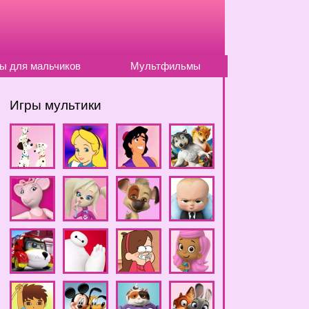
ы для мальчиков
Мультфильмы
Игры мультики