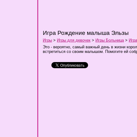
Игра Рождение малыша Эльзы
Игры
>
Игры для девочек
>
Игры Больница
>
Игр
Это - вероятно, самый важный день в жизни коро
встретиться со своим малышом. Помогите ей соб