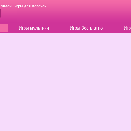
 онлайн игры для девочек
Игры мультики
Игры бесплатно
Игр