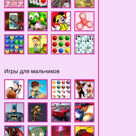
Игры для мальчиков