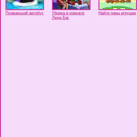
Плавающий автобус
Уборка в комнате
Найти пары игрушек
Леди Баг