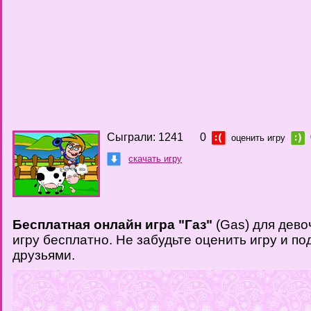
Сыграли: 1241
0
оценить игру
скачать игру
Бесплатная онлайн игра "Газ"
(Gas) для дево
игру бесплатно. Не забудьте оценить игру и п
друзьями.