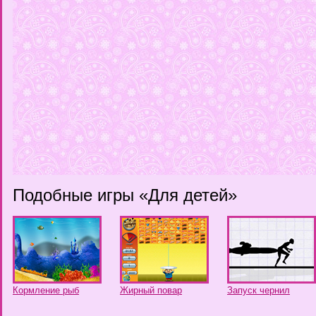
Подобные игры «Для детей»
Кормление рыб
Жирный повар
Запуск чернил