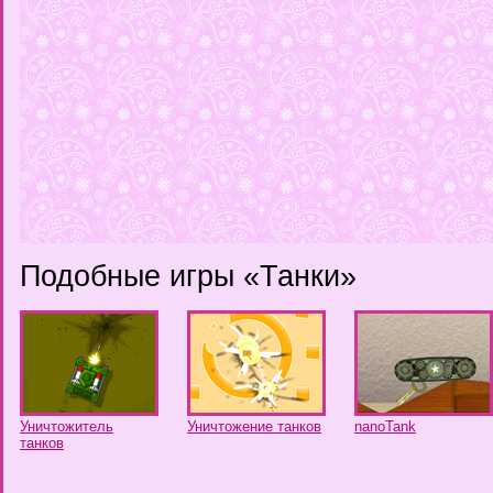
Подобные игры «Танки»
Уничтожитель
Уничтожение танков
nanoTank
танков