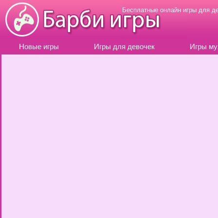
Бесплатные онлайн игры для д
Новые игры
Игры для девочек
Игры му