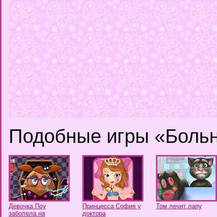
Подобные игры «Боль
Девочка Поу
Принцесса София у
Том лечит лапу
заболела на
доктора