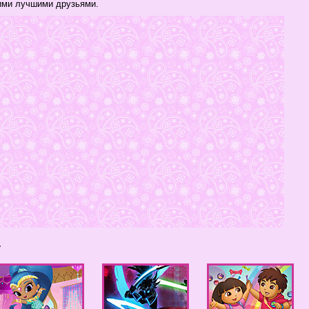
оими лучшими друзьями.
»