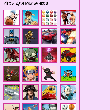
Игры для мальчиков