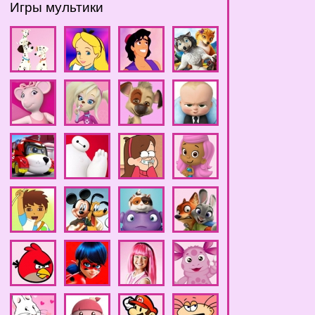
Игры мультики