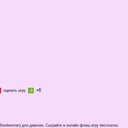
+6
оценить игру
 Bomberman) для девочек. Сыграйте в онлайн флеш игру бесплатно.