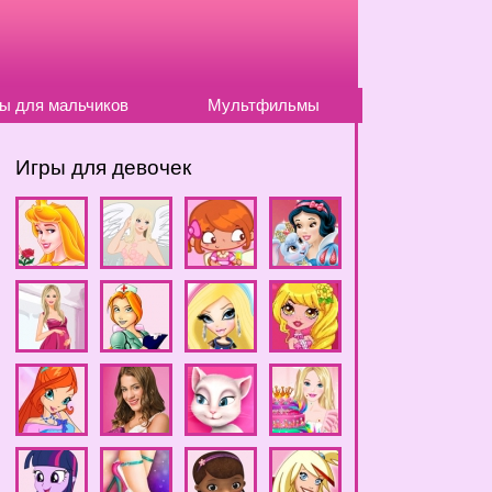
ы для мальчиков
Мультфильмы
Игры для девочек