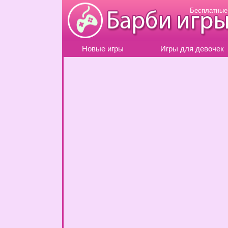
Бесплатные
Новые игры
Игры для девочек