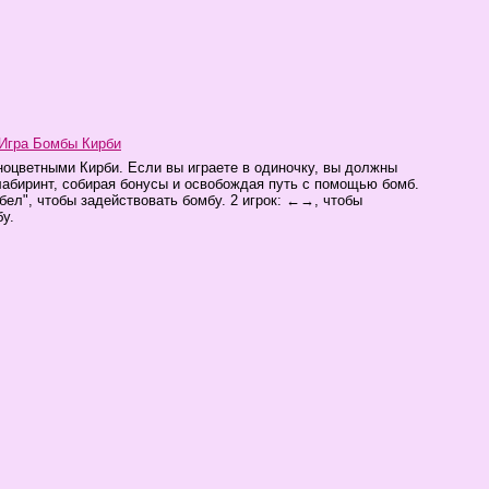
Игра Бомбы Кирби
ноцветными Кирби. Если вы играете в одиночку, вы должны
лабиринт, собирая бонусы и освобождая путь с помощью бомб.
обел", чтобы задействовать бомбу. 2 игрок: ←→, чтобы
бу.