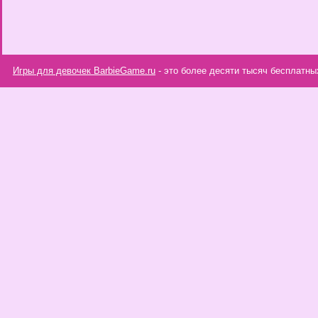
Игры для девочек BarbieGame.ru
- это более десяти тысяч бесплатны