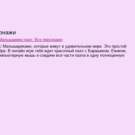
сонажи
Малышарики пазл: Все персонажи
 с Малышариками, которые живут в удивительном мире. Это простой
бра. В онлайн игре тебя ждет красочный пазл с Барашиком, Ежиком,
омпьютерную мышь и соедини все части пазла в одну полноценную