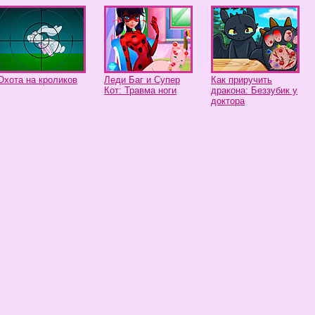
Охота на кроликов
Леди Баг и Супер
Как приручить
Кот: Травма ноги
дракона: Беззубик у
доктора