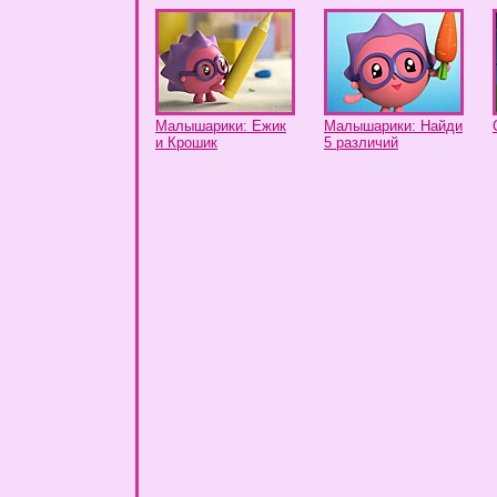
Малышарики: Ежик
Малышарики: Найди
и Крошик
5 различий