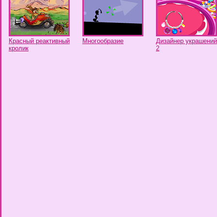
Красный реактивный
Многообразие
Дизайнер украшений
кролик
2