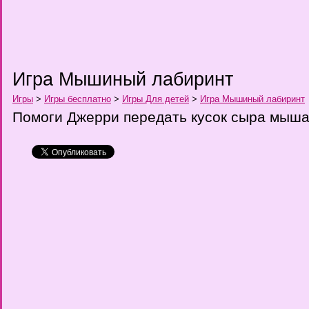
Игра Мышиный лабиринт
Игры
>
Игры бесплатно
>
Игры Для детей
>
Игра Мышиный лабиринт
Помоги Джерри передать кусок сыра мыша