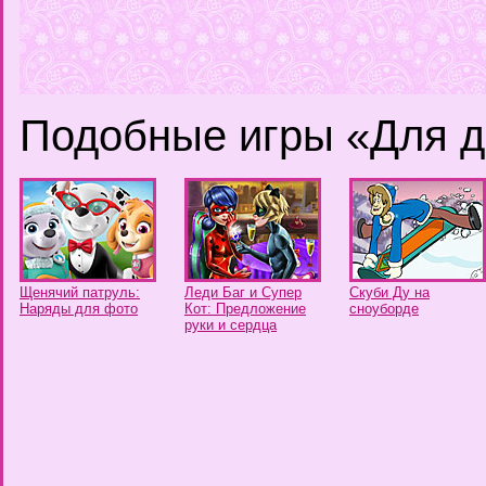
Подобные игры «Для д
Щенячий патруль:
Леди Баг и Супер
Скуби Ду на
Наряды для фото
Кот: Предложение
сноуборде
руки и сердца