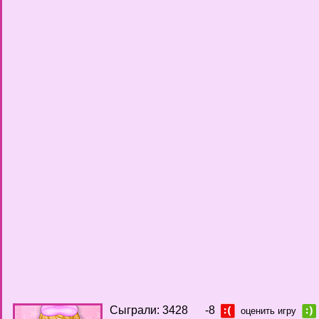
Сыграли: 3428
-8
оценить игру