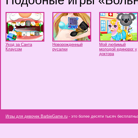
Подобные игры «Боль
Уход за Санта
Новорожденный
Мой любимый
Клаусом
русалки
молодой единорог у
докторa
Игры для девочек BarbieGame.ru
- это более десяти тысяч бесплатны