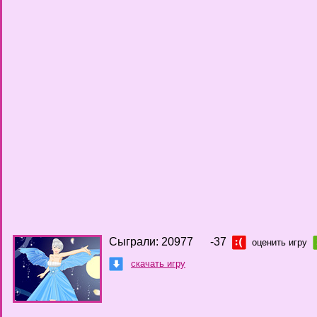
Сыграли: 20977
-37
оценить игру
скачать игру