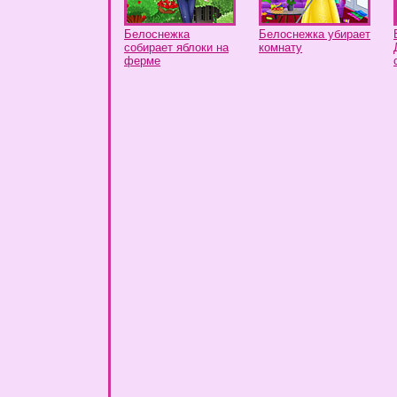
Белоснежка
Белоснежка убирает
собирает яблоки на
комнату
ферме