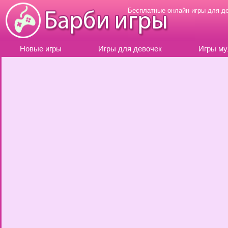
Бесплатные онлайн игры для д
Новые игры
Игры для девочек
Игры му