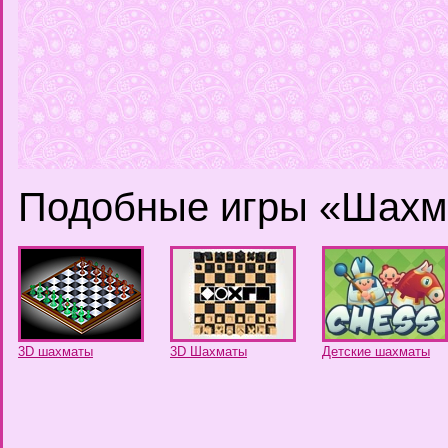
Подобные игры «Шахм
3D шахматы
3D Шахматы
Детские шахматы