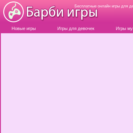
Бесплатные онлайн игры для д
Новые игры
Игры для девочек
Игры му