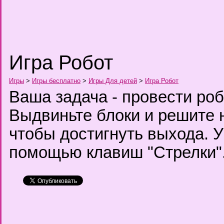
Игра Робот
Игры
>
Игры бесплатно
>
Игры Для детей
>
Игра Робот
Ваша задача - провести роб
Выдвиньте блоки и решите 
чтобы достигнуть выхода. 
помощью клавиш "Стрелки"