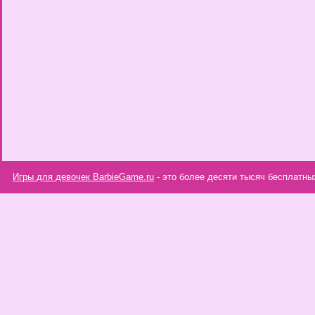
Игры для девочек BarbieGame.ru
- это более десяти тысяч бесплатны