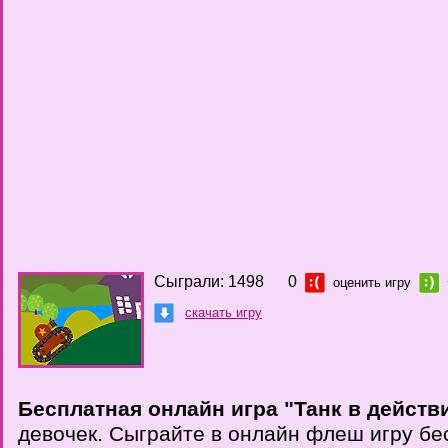
Сыграли: 1498
0
оценить игру
скачать игру
Бесплатная онлайн игра "Танк в действ
девочек. Сыграйте в онлайн флеш игру бе