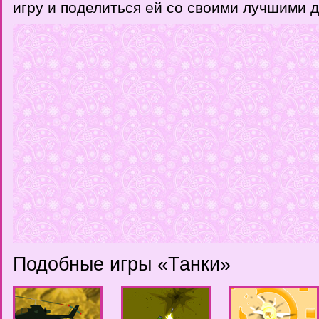
игру и поделиться ей со своими лучшими 
Подобные игры «Танки»