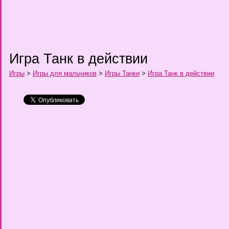
Игра Танк в действии
Игры
>
Игры для мальчиков
>
Игры Танки
>
Игра Танк в действии