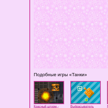
Подобные игры «Танки»
Красный шторм -
Выбрасыватель