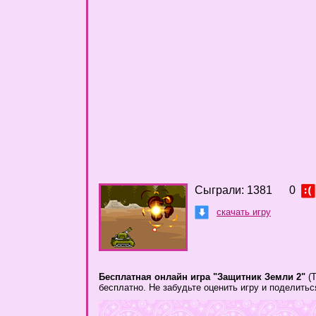
Сыграли: 1381
0
скачать игру
Бесплатная онлайн игра "Защитник Земли 2"
(T
бесплатно. Не забудьте оценить игру и поделить