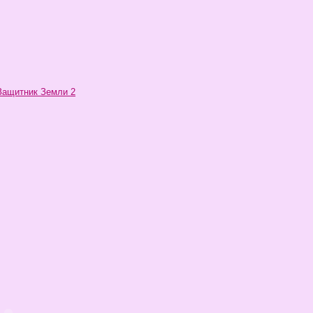
Защитник Земли 2