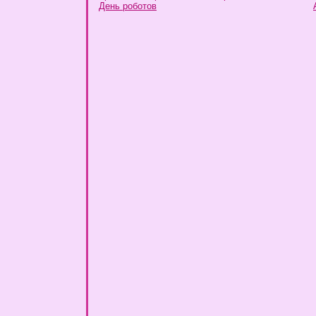
День роботов