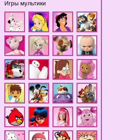
Игры мультики