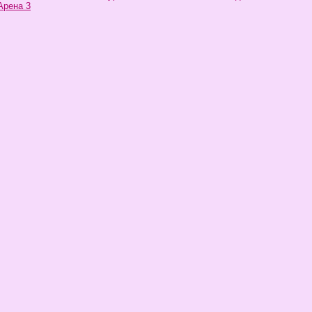
Арена 3