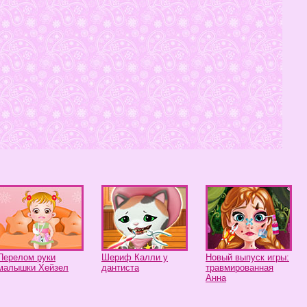
Перелом руки
Шериф Калли у
Новый выпуск игры:
малышки Хейзел
дантиста
травмированная
Анна