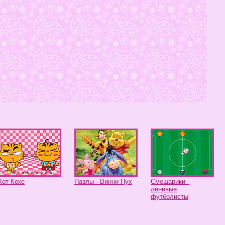
Кот Кеке
Пазлы - Винни Пух
Смешарики -
ленивые
футболисты