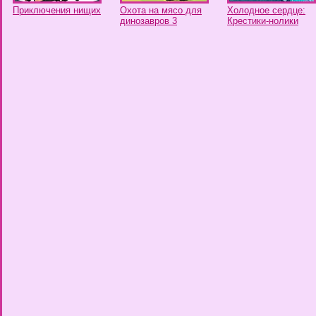
Приключения нищих
Охота на мясо для
Холодное сердце:
динозавров 3
Крестики-нолики