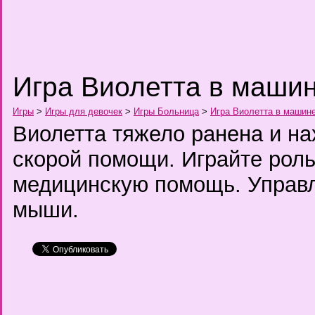
Игра Виолетта в маши
Игры
>
Игры для девочек
>
Игры Больница
>
Игра Виолетта в машин
Виолетта тяжело ранена и н
скорой помощи. Играйте роль
медицинскую помощь. Управ
мыши.