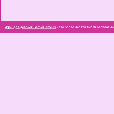
Игры для девочек BarbieGame.ru
- это более десяти тысяч бесплатны