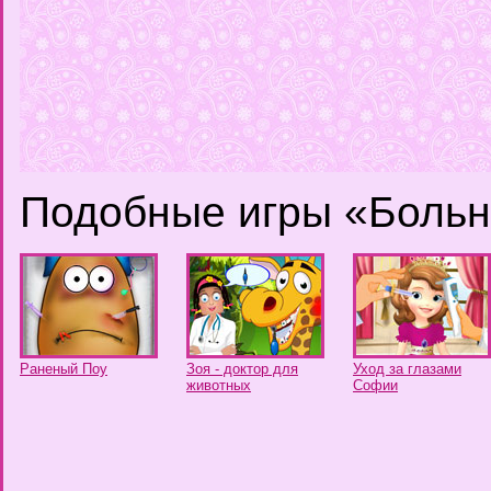
Подобные игры «Боль
Раненый Поу
Зоя - доктор для
Уход за глазами
животных
Софии