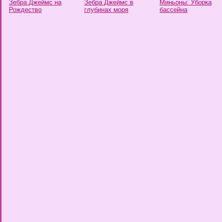
Зебра Джеймс на
Зебра Джеймс в
Миньоны: Уборка
Рождество
глубинах моря
бассейна