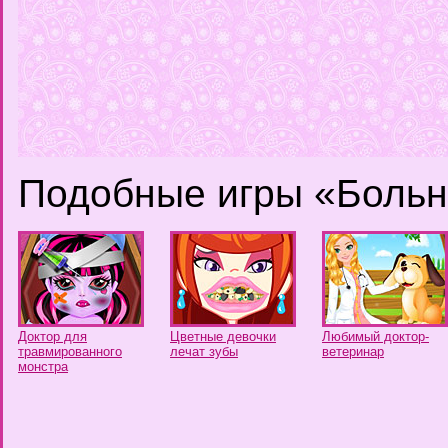
Подобные игры «Боль
Доктор для
Цветные девочки
Любимый доктор-
травмированного
лечат зубы
ветеринар
монстра