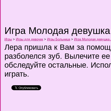
Игра Молодая девушка
Игры
>
Игры для девочек
>
Игры Больница
>
Игра Молодая девушка 
Лера пришла к Вам за помощ
разболелся зуб. Вылечите ее
обследуйте остальные. Испо
играть.