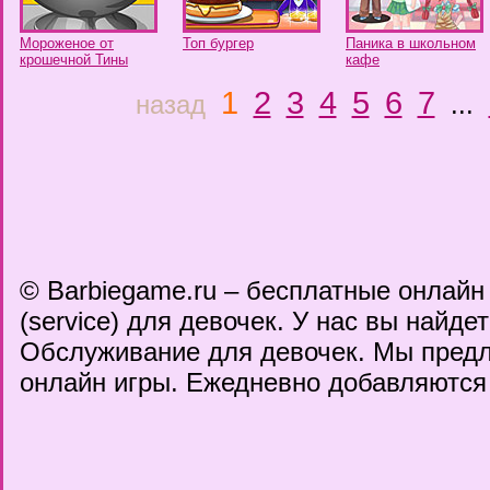
Мороженое от
Топ бургер
Паника в школьном
крошечной Тины
кафе
1
2
3
4
5
6
7
назад
...
© Barbiegame.ru – бесплатные онлай
(service) для девочек. У нас вы найд
Обслуживание для девочек. Мы предл
онлайн игры. Ежедневно добавляются